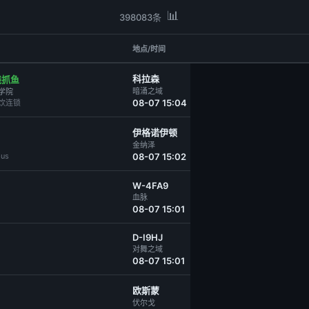
📊
398083条
地点/时间
科拉森
线抓鱼
暗涌之域
学院
08-07 15:04
l餐饮连锁
伊格诺伊顿
金纳泽
pus
08-07 15:02
W-4FA9
血脉
08-07 15:01
D-I9HJ
对舞之域
08-07 15:01
欧斯蒙
伏尔戈