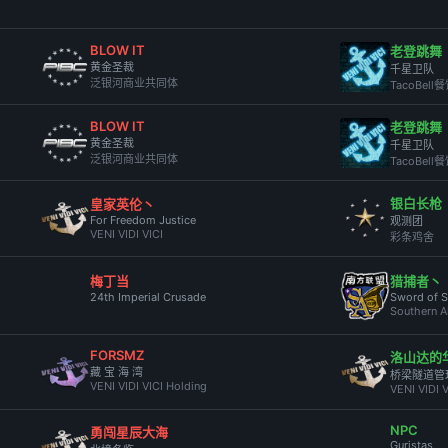
BLOW IT
老登跳舞
黄金圣裁
千星卫队
泛银河商业共同体
TacoBel
BLOW IT
老登跳舞
黄金圣裁
千星卫队
泛银河商业共同体
TacoBel
银白长枪
皇家英伦丶
For Freedom Justice
观测团
VENI VIDI VICI
彩条鸡舍
梅丁当
猎捕者丶
24th Imperial Crusade
Sword of S
Southern A
FORSMZ
洛山达的
藏 宝 海 湾
桥梁隧道管
VENI VIDI VICI Holding
VENI VIDI V
NPC
勇闯星辰大海
Guristas