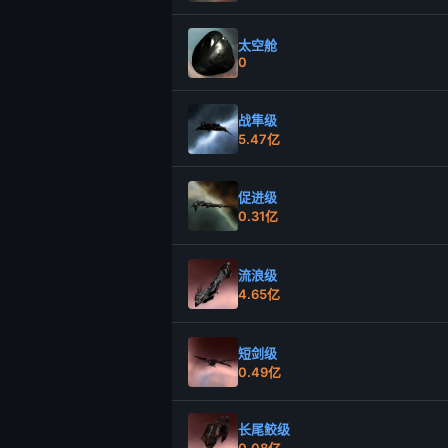
太空舱
0
战隼级
5.47亿
促进级
0.31亿
流浪级
4.65亿
短剑级
0.49亿
长尾鲛级