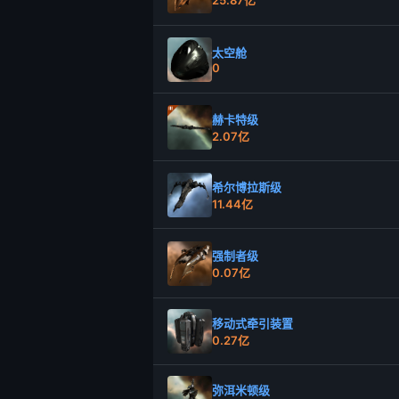
太空舱
0
赫卡特级
2.07亿
希尔博拉斯级
11.44亿
强制者级
0.07亿
移动式牵引装置
0.27亿
弥洱米顿级