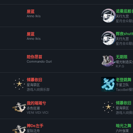
诺曼底舰长
屋蓝
Anno Ikis
天行九宫
星月合众联
辉夜shutt
屋蓝
Anno Ikis
天行九宫
星月合众联
陪你昂首
无期限
Commando Guri
曙光制造实
R.P.G
倾慕依旧
老登跳舞
星海禁区
千星卫队
游戏人间俱乐部
TacoBel
倾慕依旧
我的瑶瑶兮
星海禁区
赤色狂潮
VENI VIDI VICI
游戏人间俱
神De左手
暗光之舞
星际泛舟
六叶伽莱