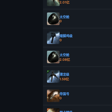
2.01亿
太空舱
0
矮脚鸡级
0
太空舱
2.08亿
潜龙级
1.59亿
帝国号
0