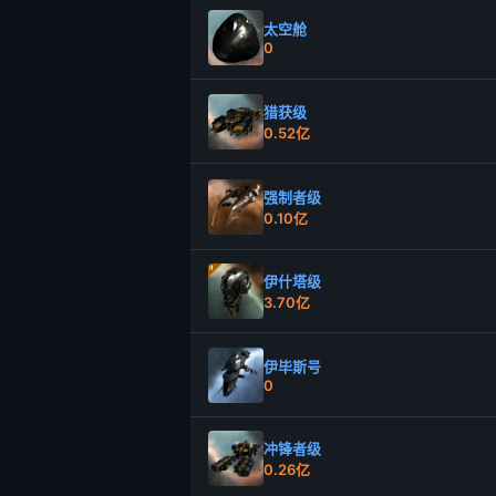
太空舱
0
猎获级
0.52亿
强制者级
0.10亿
伊什塔级
3.70亿
伊毕斯号
0
冲锋者级
0.26亿