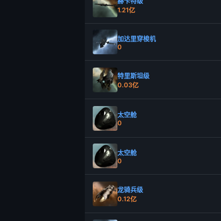
赫卡特级
1.21亿
加达里穿梭机
0
特里斯坦级
0.03亿
太空舱
0
太空舱
0
龙骑兵级
0.12亿