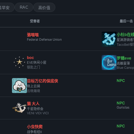
RAC
姐早安
高价值
受害者
最后一击
小杜b在
骆喵喵
Federal Defense Union
星渊游骑者
TacoBel
boc
罗辑eve
EVE休闲小屋
逃離靈薄
银匙之门
Blue Cano
NPC
目标万亿的保底侠
晓上云骑
云晓瀚境
NPC
猫 大人
Guristas
千星隐修会
VENI VIDI VICI
NPC
小虫快爬
战争枢纽II