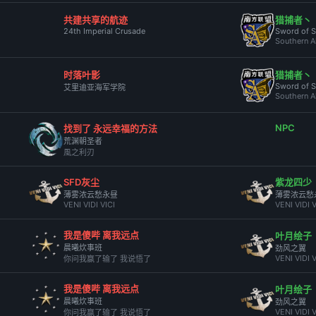
共建共享的航迹
猎捕者丶
24th Imperial Crusade
Sword of S
Southern A
时落叶影
猎捕者丶
Sword of S
艾里迪亚海军学院
Southern A
NPC
找到了 永远幸福的方法
荒渊朝圣者
風之利刃
SFD灰尘
紫龙四少
薄雾浓云愁永昼
薄雾浓云愁
VENI VIDI VICI
VENI VIDI V
我是傻哔 离我远点
叶月绘子
晨曦炊事班
劲风之翼
VENI VIDI V
你问我赢了输了 我说悟了
我是傻哔 离我远点
叶月绘子
晨曦炊事班
劲风之翼
VENI VIDI V
你问我赢了输了 我说悟了