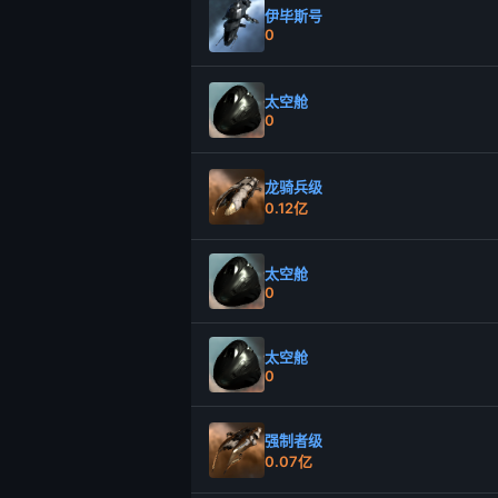
伊毕斯号
0
太空舱
0
龙骑兵级
0.12亿
太空舱
0
太空舱
0
强制者级
0.07亿