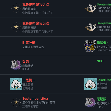
Benjamin
我是傻哔 离我远点
Sidonia no 
晨曦炊事班
VENI VIDI V
你问我赢了输了 我说悟了
Benjamin
我是傻哔 离我远点
Sidonia no 
晨曦炊事班
VENI VIDI V
你问我赢了输了 我说悟了
时落叶影
猎捕者丶
Sword of S
艾里迪亚海军学院
Southern A
NPC
饭饱
山海神话
R.P.G
JokerUn
一黑帆一
晓上云骑
晓上云骑
云晓瀚境
云晓瀚境
September Libra
无期限
潜心沐浴在阳光下的小菊花
曙光制造实
这塔玛的宇宙
R.P.G