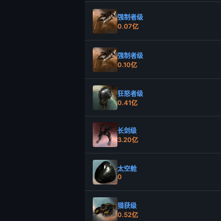
强制者级
0.07亿
强制者级
0.10亿
狂怒者级
0.41亿
长剑级
3.20亿
太空舱
0
猎获级
0.52亿