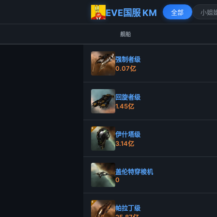
EVE国服 KM
全部
小姐
舰船
强制者级
0.07亿
回旋者级
1.45亿
伊什塔级
3.14亿
盖伦特穿梭机
0
帕拉丁级
25.87亿